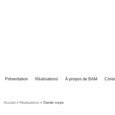
Aller
au
contenu
Présentation
Réalisations
À propos de BAM
Conta
Accueil
»
Réalisations
»
Garde corps