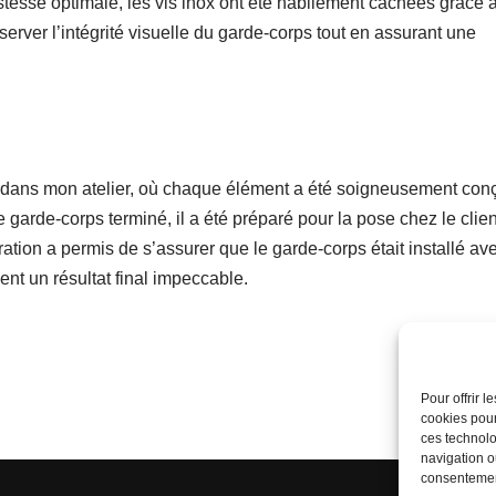
stesse optimale, les vis inox ont été habilement cachées grâce 
rver l’intégrité visuelle du garde-corps tout en assurant une
nt dans mon atelier, où chaque élément a été soigneusement con
 garde-corps terminé, il a été préparé pour la pose chez le clien
ation a permis de s’assurer que le garde-corps était installé av
ient un résultat final impeccable.
Pour offrir 
cookies pour
ces technolo
navigation ou
consentement