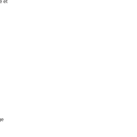
é et
ge