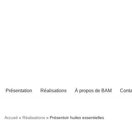
Aller
au
contenu
Présentation
Réalisations
À propos de BAM
Conta
Accueil
»
Réalisations
»
Présentoir huiles essentielles